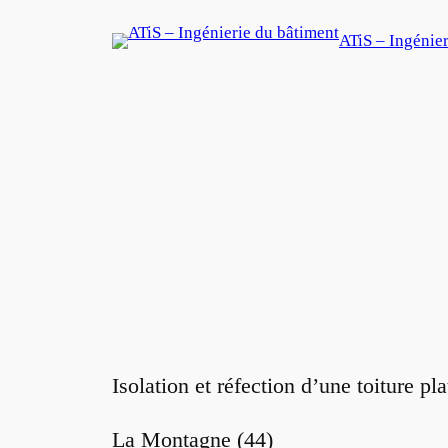
Aller
ATiS – Ingénie
au
contenu
Isolation et réfection d’une toiture p
La Montagne (44)